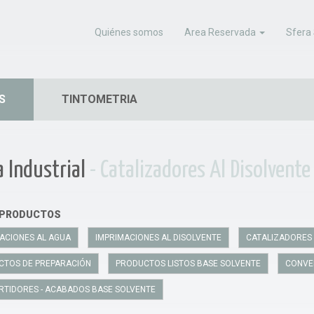
Quiénes somos
Area Reservada
Sfera 
S
TINTOMETRIA
a Industrial
- Catalizadores Al Disolvente
 PRODUCTOS
ACIONES AL AGUA
IMPRIMACIONES AL DISOLVENTE
CATALIZADORES 
CTOS DE PREPARACIÓN
PRODUCTOS LISTOS BASE SOLVENTE
CONVE
TIDORES - ACABADOS BASE SOLVENTE