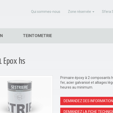
Qui sommes-nous
Zone réservée
Sfera 
IN
TEINTOMETRIE
 Epox hs
Primaire époxy à 2 composants ha
fer, acier galvanisé et alliages 
heures au minimum.
DEMANDEZ DES INFORMATIO
DEMANDEZ LA FICHE TECHNIQ