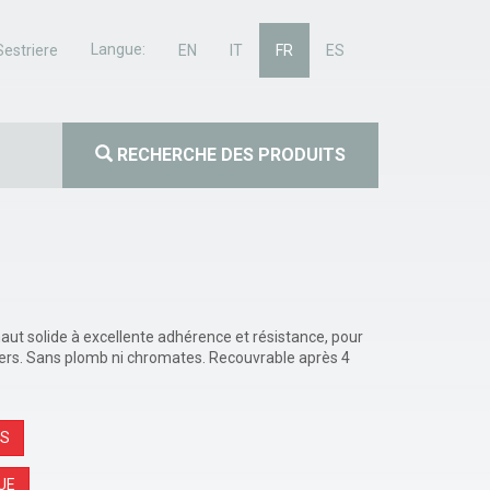
Langue:
Sestriere
EN
IT
FR
ES
RECHERCHE DES PRODUITS
ut solide à excellente adhérence et résistance, pour
légers. Sans plomb ni chromates. Recouvrable après 4
NS
UE