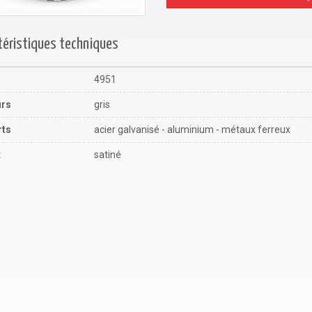
téristiques techniques
4951
urs
gris
rts
acier galvanisé - aluminium - métaux ferreux
t
satiné